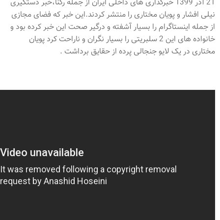
21 آذر 1399 خبرگذاری های داخلی ایران از جمله رکنا،خبر دستگیری
نیلی افشار و پویان مختاری را منتشر کردند.این خبر که فضای مجازی
از جمله اینستاگرام را بسیار آشفته و درگیر صحت این خبر کرده بود و
خانواده های این 2 سلبریتی را بسیار نگران و ناراحت کرد پویان
مختاری در یک لایو جنجالی پرده از حقایق برداشت .